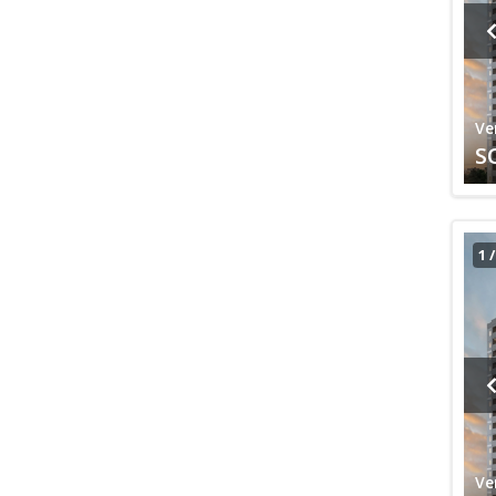
Ve
S
1
Ve