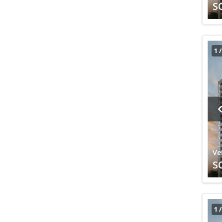
S
1
Ve
S
1