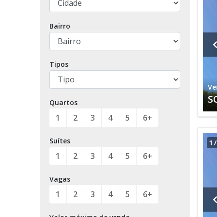
Bairro
Tipos
Ve
S
Quartos
1
2
3
4
5
6+
Suítes
1
1
2
3
4
5
6+
Vagas
1
2
3
4
5
6+