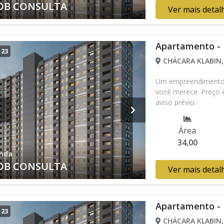
OB CONSULTA
Ver mais detal
Apartamento -
/
23
CHÁCARA KLABIN, 
Um empreendimento c
você merece. Preço e
aviso prévio.
Área
34,00
nda
OB CONSULTA
Ver mais detal
Apartamento -
/
23
CHÁCARA KLABIN, 