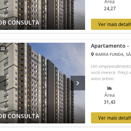
Área
24,27
nda
OB CONSULTA
Ver mais detal
Apartamento -
/
22
BARRA FUNDA, SÃ
Um empreendimento c
você merece. Preço e
aviso prévio.
Área
31,43
nda
OB CONSULTA
Ver mais detal