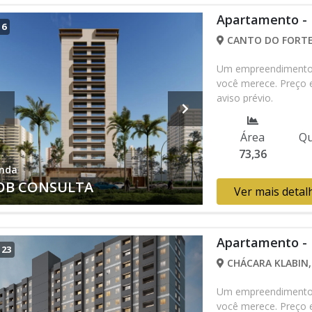
Apartamento -
/
6
CANTO DO FORTE,
Um empreendimento c
você merece. Preço e
aviso prévio.
Área
Qu
73,36
nda
OB CONSULTA
Ver mais detal
Apartamento -
/
23
CHÁCARA KLABIN, 
Um empreendimento c
você merece. Preço e