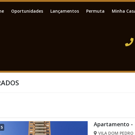
me
Oportunidades
Lançamentos
Permuta
Minha Cas
RADOS
Apartamento -
/
5
VILA DOM PEDRO I