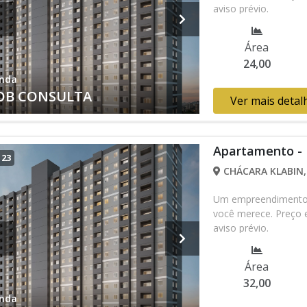
aviso prévio.
Área
24,00
nda
OB CONSULTA
Ver mais detal
Apartamento -
/
23
CHÁCARA KLABIN, 
Um empreendimento c
você merece. Preço e
aviso prévio.
Área
32,00
nda