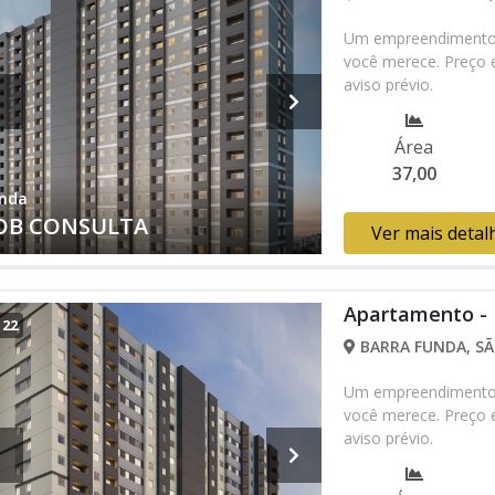
Um empreendimento c
você merece. Preço e
aviso prévio.
Área
37,00
nda
OB CONSULTA
Ver mais detal
Apartamento -
/
22
BARRA FUNDA, SÃ
Um empreendimento c
você merece. Preço e
aviso prévio.