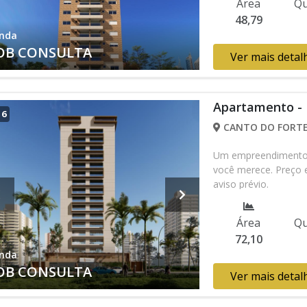
Área
Qu
48,79
nda
OB CONSULTA
Ver mais detal
Apartamento -
/
6
CANTO DO FORTE,
Um empreendimento c
você merece. Preço e
aviso prévio.
Área
Qu
72,10
nda
OB CONSULTA
Ver mais detal