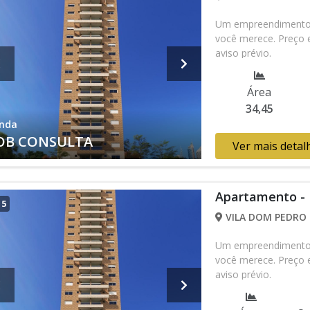
Um empreendimento c
você merece. Preço e
aviso prévio.
Área
34,45
nda
OB CONSULTA
Ver mais detal
Apartamento -
/
5
VILA DOM PEDRO I
Um empreendimento c
você merece. Preço e
aviso prévio.