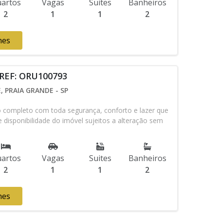
artos
Vagas
Suites
Banheiros
2
1
1
2
hes
 REF: ORU100793
 PRAIA GRANDE - SP
ompleto com toda segurança, conforto e lazer que
 disponibilidade do imóvel sujeitos a alteração sem
artos
Vagas
Suites
Banheiros
2
1
1
2
hes