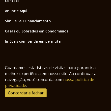
Contato
Anuncie Aqui
Simule Seu Financiamento
Casas ou Sobrados em Condomínios
Imóveis com venda em permuta
Imóveis com Vista para o Mar
Apartamentos em Andar Alto
Guardamos estatísticas de visitas para garantir a
Casa com piscina
melhor experiência em nosso site. Ao continuar a
navegação, você concorda com
nossa política de
Apartamento com piscina
privacidade
.
Condomínio fechado
Concordar e fechar
2
Fale conosco
Enviar Mensagem
Site feito por Coruja Sistemas