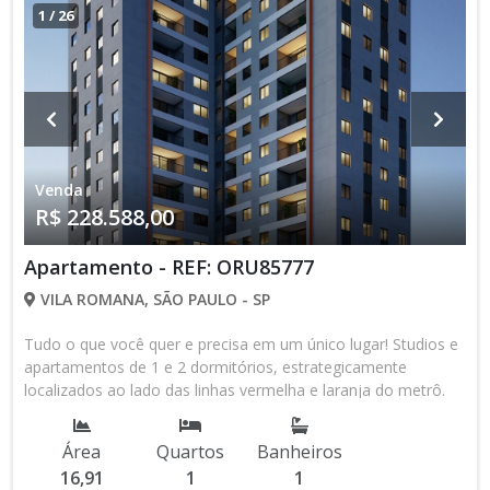
1
/
26
Venda
R$ 228.588,00
Apartamento - REF: ORU85777
VILA ROMANA, SÃO PAULO - SP
Tudo o que você quer e precisa em um único lugar! Studios e
apartamentos de 1 e 2 dormitórios, estrategicamente
localizados ao lado das linhas vermelha e laranja do metrô.
Uma vida cercada por conveniências, com o Bourbon
Shopping e o Allianz Parque nas proximidades. Com lazer
Área
Quartos
Banheiros
completo para todos os momentos, a diversão está sempre
16,91
1
1
à mão. Nossos apartamentos oferecem o equilíbrio perfeito