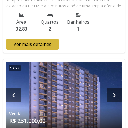
estação da CPTM e a 3 minutos a pé de uma ampla oferta de
lojas e serviços. Sua experiência completa de morar! Preço e
disponibilidade do imóvel sujeitos a alteração sem aviso
Área
Quartos
Banheiros
prévio.
32,83
2
1
Ver mais detalhes
1
/
23
Venda
R$ 231.900,00