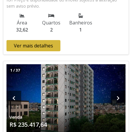
sem aviso prévio.
Área
Quartos
Banheiros
32,62
2
1
Ver mais detalhes
1
/
37
Venda
R$ 235.417,64