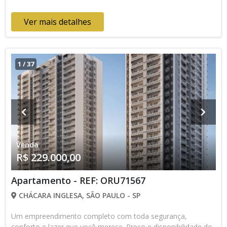
entre conforto e praticidade. Venha descobrir por que Maskan
Vila Romana é a escolha inteligente para sua vida em São
Ver mais detalhes
Paulo. Preço e disponibilidade do imóvel sujeitos a alteração
sem aviso prévio.
1
/
37
Venda
R$ 229.000,00
Apartamento - REF: ORU71567
CHÁCARA INGLESA, SÃO PAULO - SP
Um empreendimento completo com toda segurança,
conforto e lazer que você merece. Preço e disponibilidade do