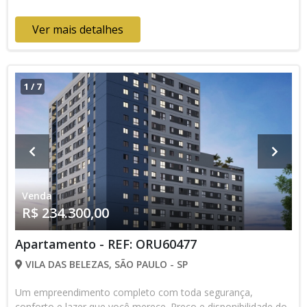
Ver mais detalhes
1
/
7
Venda
R$ 234.300,00
Apartamento - REF: ORU60477
VILA DAS BELEZAS, SÃO PAULO - SP
Um empreendimento completo com toda segurança,
conforto e lazer que você merece. Preço e disponibilidade do