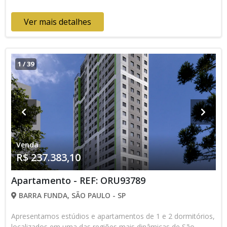
Ver mais detalhes
1
/
39
Venda
R$ 237.383,10
Apartamento - REF: ORU93789
BARRA FUNDA, SÃO PAULO - SP
Apresentamos estúdios e apartamentos de 1 e 2 dormitórios,
localizados em uma das regiões mais dinâmicas de São