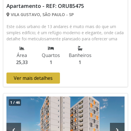
Apartamento - REF: ORU85475
VILA GUSTAVO, SÃO PAULO - SP
Este oásis urbano de 13 andares é muito mais do que um
simples edifício; é um refúgio moderno e elegante, onde cada
detalhe foi meticulosamente planejado para oferecer uma
experiência de vida única. Preço e disponibilidade do imóvel
sujeitos a alteração sem aviso prévio.
Área
Quartos
Banheiros
25,33
1
1
Ver mais detalhes
1
/
46