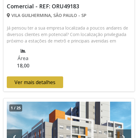
Comercial - REF: ORU49183
VILA GUILHERMINA, SÃO PAULO - SP
Já pensou ter a sua empresa localizada a poucos andares de
diversos clientes em potencial? Com localização privilegiada
próximo a estações de metrô e principais avenidas em
complexos imobiliários completos, com diversas
oportunidades em um só lugar, localizados em bairros
Área
estratégicos e em pleno processo de desenvolvimento e
18,00
transformação! Preço e disponibilidade do imóvel sujeitos a
alteração sem aviso prévio.
Ver mais detalhes
1
/
25