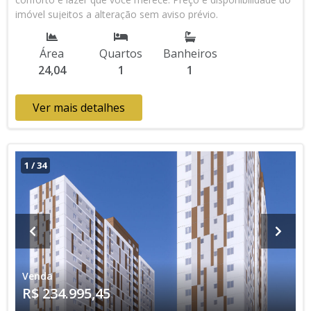
imóvel sujeitos a alteração sem aviso prévio.
Área
Quartos
Banheiros
24,04
1
1
Ver mais detalhes
1
/
34
Venda
R$ 234.995,45