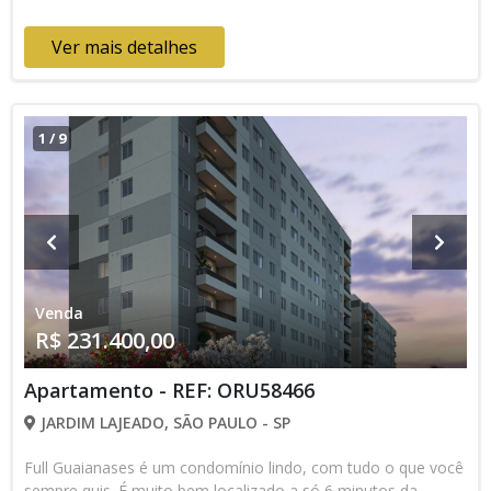
Ver mais detalhes
1
/
9
Venda
R$ 231.400,00
Apartamento - REF: ORU58466
JARDIM LAJEADO, SÃO PAULO - SP
Full Guaianases é um condomínio lindo, com tudo o que você
sempre quis. É muito bem localizado a só 6 minutos da