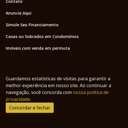
Contato
Anuncie Aqui
Simule Seu Financiamento
Casas ou Sobrados em Condomínios
Imóveis com venda em permuta
Imóveis com Vista para o Mar
Apartamentos em Andar Alto
Guardamos estatísticas de visitas para garantir a
Casa com piscina
melhor experiência em nosso site. Ao continuar a
navegação, você concorda com
nossa política de
Apartamento com piscina
privacidade
.
Condomínio fechado
Concordar e fechar
2
Fale conosco
Enviar Mensagem
Site feito por Coruja Sistemas