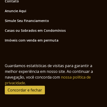
Contato
Anuncie Aqui
Simule Seu Financiamento
Casas ou Sobrados em Condomínios
Imóveis com venda em permuta
Imóveis com Vista para o Mar
Apartamentos em Andar Alto
Guardamos estatísticas de visitas para garantir a
Casa com piscina
melhor experiência em nosso site. Ao continuar a
navegação, você concorda com
nossa política de
Apartamento com piscina
privacidade
.
Condomínio fechado
Concordar e fechar
2
Fale conosco
Enviar Mensagem
Site feito por Coruja Sistemas