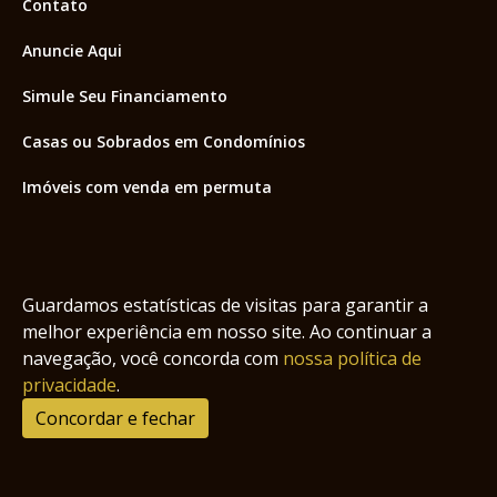
Contato
Anuncie Aqui
Simule Seu Financiamento
Casas ou Sobrados em Condomínios
Imóveis com venda em permuta
Imóveis com Vista para o Mar
Apartamentos em Andar Alto
Guardamos estatísticas de visitas para garantir a
Casa com piscina
melhor experiência em nosso site. Ao continuar a
navegação, você concorda com
nossa política de
Apartamento com piscina
privacidade
.
Condomínio fechado
Concordar e fechar
2
Fale conosco
Enviar Mensagem
Site feito por Coruja Sistemas