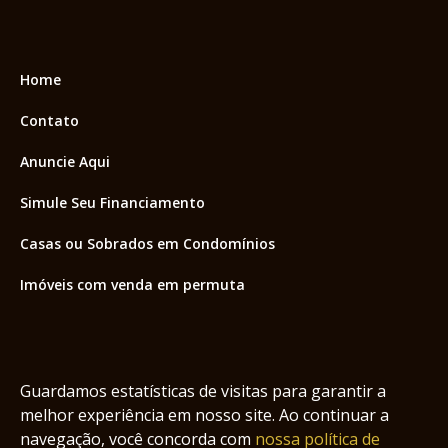
Home
Contato
Anuncie Aqui
Simule Seu Financiamento
Casas ou Sobrados em Condomínios
Imóveis com venda em permuta
Imóveis com Vista para o Mar
Apartamentos em Andar Alto
Guardamos estatísticas de visitas para garantir a
Casa com piscina
melhor experiência em nosso site. Ao continuar a
navegação, você concorda com
nossa política de